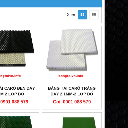
Xem
ẢI CARÔ ĐEN DÀY
BĂNG TẢI CARÔ TRẮNG
M 2 LỚP BỐ
DÀY 2.1MM-2 LỚP BỐ
 0901 088 579
Gọi: 0901 088 579