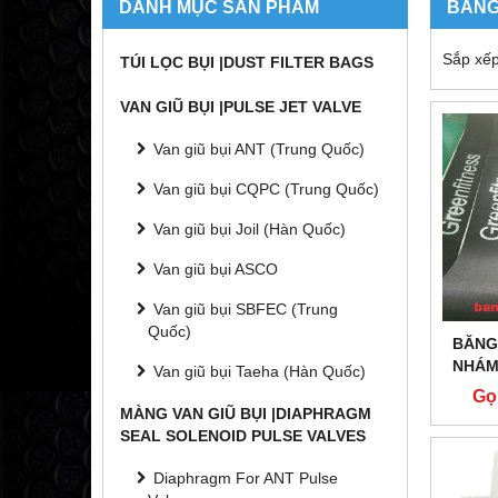
DANH MỤC SẢN PHẨM
BĂNG
Sắp xếp
TÚI LỌC BỤI |DUST FILTER BAGS
VAN GIŨ BỤI |PULSE JET VALVE
Van giũ bụi ANT (Trung Quốc)
Van giũ bụi CQPC (Trung Quốc)
Van giũ bụi Joil (Hàn Quốc)
Van giũ bụi ASCO
Van giũ bụi SBFEC (Trung
Quốc)
BĂNG
NHÁM
Van giũ bụi Taeha (Hàn Quốc)
Gọ
MÀNG VAN GIŨ BỤI |DIAPHRAGM
SEAL SOLENOID PULSE VALVES
Diaphragm For ANT Pulse