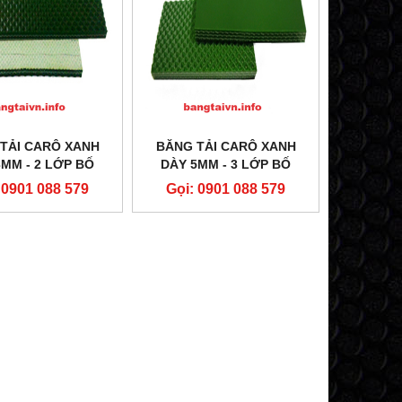
TẢI CARÔ XANH
BĂNG TẢI CARÔ XANH
3MM - 2 LỚP BỐ
DÀY 5MM - 3 LỚP BỐ
 0901 088 579
Gọi: 0901 088 579