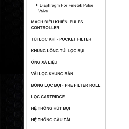
Diaphragm For Finetek Pulse
Valve
MẠCH ĐIỀU KHIỂN| PULES
CONTROLLER
TÚI LỌC KHÍ - POCKET FILTER
KHUNG LỒNG TÚI LỌC BỤI
ỐNG XẢ LIỆU
VẢI LỌC KHUNG BẢN
BÔNG LỌC BỤI - PRE FILTER ROLL
LỌC CARTRIDGE
HỆ THỐNG HÚT BỤI
HỆ THỐNG GÀU TẢI