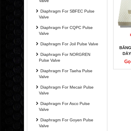
Valve
Diaphragm For SBFEC Pulse
Valve
Diaphragm For CQPC Pulse
Valve
Diaphragm For Joil Pulse Valve
BĂNG
DÀY
Diaphragm For NORGREN
Pulse Valve
Gọ
Diaphragm For Taeha Pulse
Valve
Diaphragm For Mecair Pulse
Valve
Diaphragm For Asco Pulse
Valve
Diaphragm For Goyen Pulse
Valve