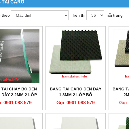
 TẢI CARÔ
 theo
Hiển thị
mỗi trang
 TẢI CHẠY BỘ ĐEN
BĂNG TẢI CARÔ ĐEN DÀY
BĂNG T
 DÀY 2.2MM 2 LỚP
1.8MM 2 LỚP BỐ
2M
BỐ
i: 0901 088 579
Gọi: 0901 088 579
Gọi: