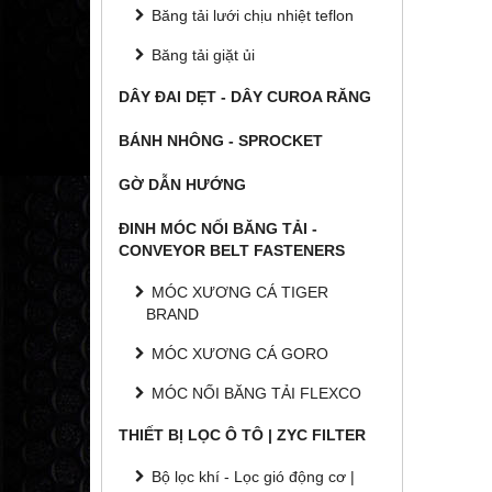
Băng tải lưới chịu nhiệt teflon
Băng tải giặt ủi
DÂY ĐAI DẸT - DÂY CUROA RĂNG
BÁNH NHÔNG - SPROCKET
GỜ DẪN HƯỚNG
ĐINH MÓC NỐI BĂNG TẢI -
CONVEYOR BELT FASTENERS
MÓC XƯƠNG CÁ TIGER
BRAND
MÓC XƯƠNG CÁ GORO
MÓC NỐI BĂNG TẢI FLEXCO
THIẾT BỊ LỌC Ô TÔ | ZYC FILTER
Bộ lọc khí - Lọc gió động cơ |