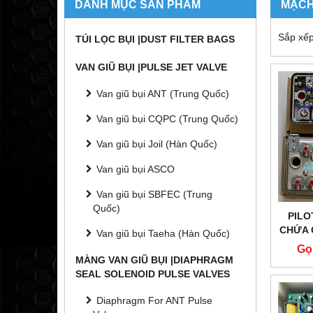
DANH MỤC SẢN PHẨM
MẠCH
Sắp xếp
TÚI LỌC BỤI |DUST FILTER BAGS
VAN GIŨ BỤI |PULSE JET VALVE
Van giũ bụi ANT (Trung Quốc)
Van giũ bụi CQPC (Trung Quốc)
Van giũ bụi Joil (Hàn Quốc)
Van giũ bụi ASCO
Van giũ bụi SBFEC (Trung
Quốc)
PILO
CHỨA 
Van giũ bụi Taeha (Hàn Quốc)
Gọ
MÀNG VAN GIŨ BỤI |DIAPHRAGM
SEAL SOLENOID PULSE VALVES
Diaphragm For ANT Pulse