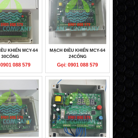
ỀU KHIỂN MCY-64
MẠCH ĐIỀU KHIỂN MCY-64
30CỔNG
24CỔNG
 0901 088 579
Gọi: 0901 088 579