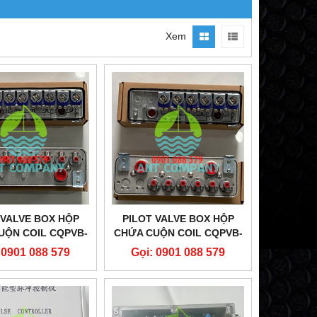
Xem
 VALVE BOX HỘP
PILOT VALVE BOX HỘP
UỘN COIL CQPVB-
CHỨA CUỘN COIL CQPVB-
8D24
6D24
 0901 088 579
Gọi: 0901 088 579