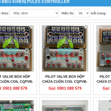
 ĐIỀU KHIỂN| PULES CONTROLLER
 theo
Hiển thị
mỗi trang
T VALVE BOX HỘP
PILOT VALVE BOX HỘP
PILOT
CUỘN COIL CQPVB-
CHỨA CUỘN COIL CQPVB-
CHỨA C
12A220
12D24
i: 0901 088 579
Gọi: 0901 088 579
Gọi: