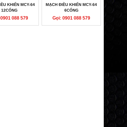
ỀU KHIỂN MCY-64
MẠCH ĐIỀU KHIỂN MCY-64
12CỔNG
6CỔNG
 0901 088 579
Gọi: 0901 088 579