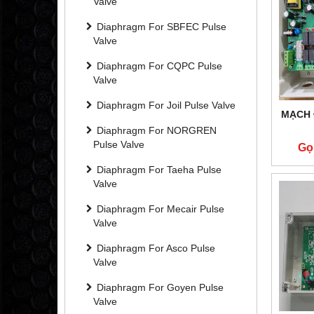
Valve
Diaphragm For SBFEC Pulse
Valve
Diaphragm For CQPC Pulse
Valve
Diaphragm For Joil Pulse Valve
MẠCH 
Diaphragm For NORGREN
Pulse Valve
Gọ
Diaphragm For Taeha Pulse
Valve
Diaphragm For Mecair Pulse
Valve
Diaphragm For Asco Pulse
Valve
Diaphragm For Goyen Pulse
Valve