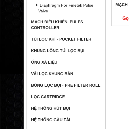
MẠCH 
Diaphragm For Finetek Pulse
Valve
Gọ
MẠCH ĐIỀU KHIỂN| PULES
CONTROLLER
TÚI LỌC KHÍ - POCKET FILTER
KHUNG LỒNG TÚI LỌC BỤI
ỐNG XẢ LIỆU
VẢI LỌC KHUNG BẢN
BÔNG LỌC BỤI - PRE FILTER ROLL
LỌC CARTRIDGE
HỆ THỐNG HÚT BỤI
HỆ THỐNG GÀU TẢI