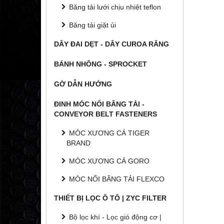
Băng tải lưới chịu nhiệt teflon
Băng tải giặt ủi
DÂY ĐAI DẸT - DÂY CUROA RĂNG
BÁNH NHÔNG - SPROCKET
GỜ DẪN HƯỚNG
ĐINH MÓC NỐI BĂNG TẢI -
CONVEYOR BELT FASTENERS
MÓC XƯƠNG CÁ TIGER
BRAND
MÓC XƯƠNG CÁ GORO
MÓC NỐI BĂNG TẢI FLEXCO
THIẾT BỊ LỌC Ô TÔ | ZYC FILTER
Bộ lọc khí - Lọc gió động cơ |