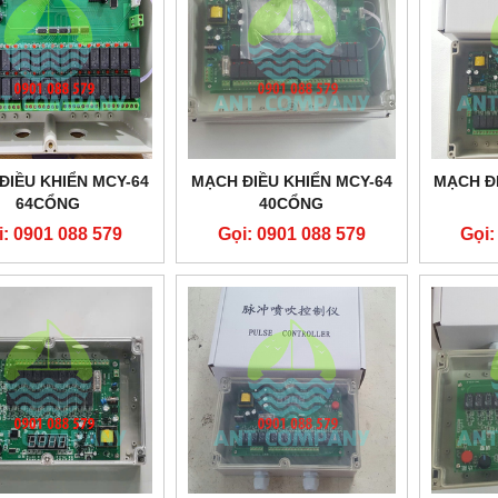
ĐIỀU KHIỂN MCY-64
MẠCH ĐIỀU KHIỂN MCY-64
MẠCH ĐI
64CỔNG
40CỔNG
i: 0901 088 579
Gọi: 0901 088 579
Gọi: