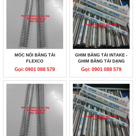
MÓC NỐI BĂNG TẢI
GHIM BĂNG TẢI INTAKE -
FLEXCO
GHIM BĂNG TẢI DẠNG
XƯƠNG CÁ
Gọi: 0901 088 579
Gọi: 0901 088 579