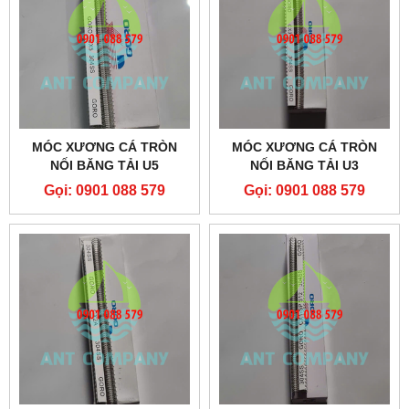
MÓC XƯƠNG CÁ TRÒN
MÓC XƯƠNG CÁ TRÒN
NỐI BĂNG TẢI U5
NỐI BĂNG TẢI U3
Gọi: 0901 088 579
Gọi: 0901 088 579