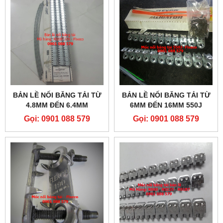
BẢN LỀ NỐI BĂNG TẢI TỪ
BẢN LỀ NỐI BĂNG TẢI TỪ
4.8MM ĐẾN 6.4MM
6MM ĐẾN 16MM 550J
RS187J24 FLEXCO (MỸ)
FLEXCO (MỸ)
Gọi: 0901 088 579
Gọi: 0901 088 579