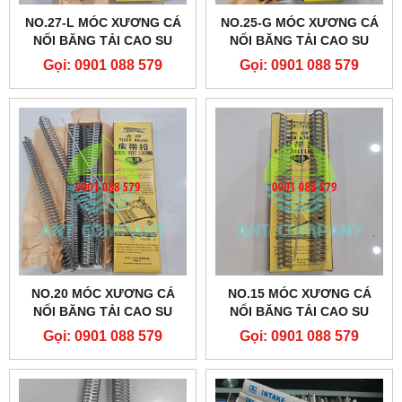
NO.27-L MÓC XƯƠNG CÁ
NO.25-G MÓC XƯƠNG CÁ
NỐI BĂNG TẢI CAO SU
NỐI BĂNG TẢI CAO SU
TIGER BRAND
TIGER BRAND
Gọi: 0901 088 579
Gọi: 0901 088 579
NO.20 MÓC XƯƠNG CÁ
NO.15 MÓC XƯƠNG CÁ
NỐI BĂNG TẢI CAO SU
NỐI BĂNG TẢI CAO SU
TIGER BRAND
TIGER BRAND
Gọi: 0901 088 579
Gọi: 0901 088 579