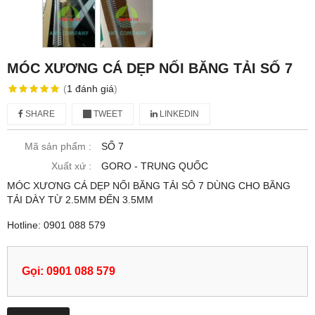
MÓC XƯƠNG CÁ DẸP NỐI BĂNG TẢI SỐ 7
(
1
đánh giá
)
SHARE
TWEET
LINKEDIN
Mã sản phẩm :
SỐ 7
Xuất xứ :
GORO - TRUNG QUỐC
MÓC XƯƠNG CÁ DẸP NỐI BĂNG TẢI SÔ 7 DÙNG CHO BĂNG
TẢI DÀY TỪ 2.5MM ĐẾN 3.5MM
Hotline: 0901 088 579
Gọi: 0901 088 579