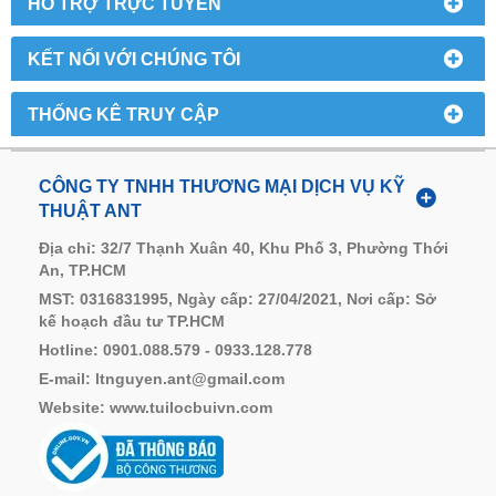
HỖ TRỢ TRỰC TUYẾN
KẾT NỐI VỚI CHÚNG TÔI
THỐNG KÊ TRUY CẬP
CÔNG TY TNHH THƯƠNG MẠI DỊCH VỤ KỸ
THUẬT ANT
Địa chỉ: 32/7 Thạnh Xuân 40, Khu Phố 3, Phường Thới
An, TP.HCM
MST: 0316831995, Ngày cấp: 27/04/2021, Nơi cấp: Sở
kế hoạch đầu tư TP.HCM
Hotline: 0901.088.579 - 0933.128.778
E-mail: ltnguyen.ant@gmail.com
Website: www.
tuilocbuivn.com