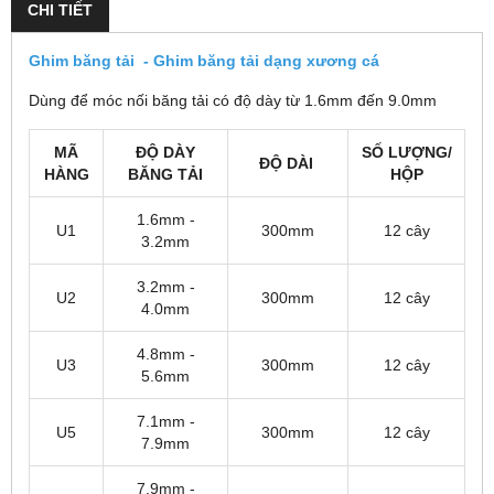
CHI TIẾT
Ghim băng tải - Ghim băng tải dạng xương cá
Dùng để móc nối băng tải có độ dày từ 1.6mm đến 9.0mm
MÃ
ĐỘ DÀY
SỐ LƯỢNG/
ĐỘ DÀI
HÀNG
BĂNG TẢI
HỘP
1.6mm -
U1
300mm
12 cây
3.2mm
3.2mm -
U2
300mm
12 cây
4.0mm
4.8mm -
U3
300mm
12 cây
5.6mm
7.1mm -
U5
300mm
12 cây
7.9mm
7.9mm -