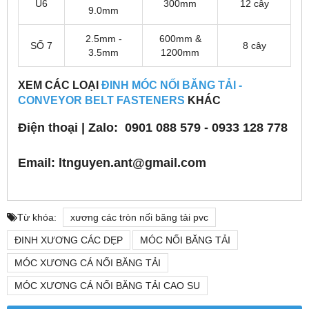
U6
300mm
12 cây
9.0mm
2.5mm -
600mm &
SỐ 7
8 cây
3.5mm
1200mm
XEM CÁC LOẠI
ĐINH MÓC NỐI BĂNG TẢI -
CONVEYOR BELT FASTENERS
KHÁC
Điện thoại | Zalo: 0901 088 579 - 0933 128 778
Email
: ltnguyen.ant
@gmail.com
Từ khóa:
xương các tròn nối băng tải pvc
ĐINH XƯƠNG CÁC DẸP
MÓC NỐI BĂNG TẢI
MÓC XƯƠNG CÁ NỐI BĂNG TẢI
MÓC XƯƠNG CÁ NỐI BĂNG TẢI CAO SU