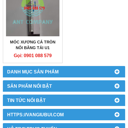
MÓC XƯƠNG CÁ TRÒN
NỐI BĂNG TẢI U1
Gọi: 0901 088 579
DANH MỤC SẢN PHẨM
SẢN PHẨM NỔI BẬT
TIN TỨC NỔI BẬT
HTTPS://VANGIUBUI.COM